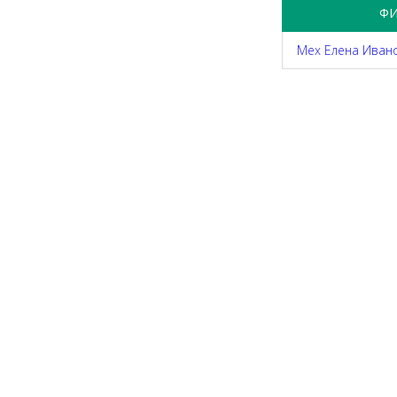
Ф
Мех Елена Иван