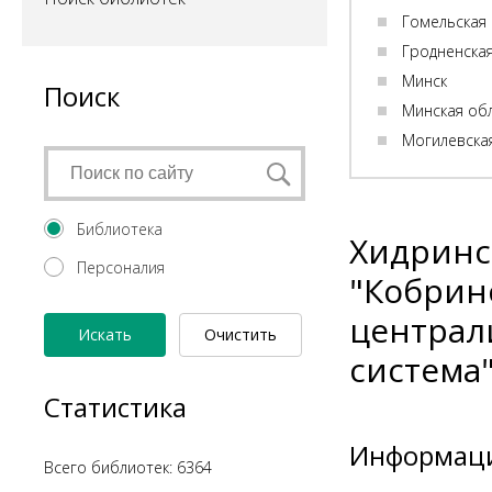
Гомельская
Гродненска
Минск
Поиск
Минская об
Могилевска
Библиотека
Хидринс
Персоналия
"Кобрин
централ
Искать
Очистить
система
форму
Статистика
Информаци
Всего библиотек: 6364