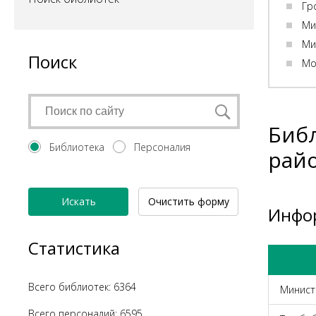
Гр
Ми
Ми
Поиск
Мо
Библ
Библиотека
Персоналия
рай
Искать
Очистить форму
Инфо
Статистика
Всего библиотек: 6364
Минист
Всего персоналий: 6595