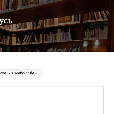
усь
Библиотека ГУО "Майская базовая школа Жлобинского района"