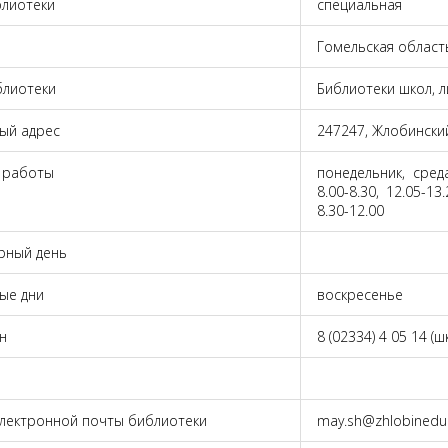
блиотеки
специальная
Гомельская област
блиотеки
Библиотеки школ, л
ый адрес
247247, Жлобинский 
 работы
понедельник, среда
8.00-8.30, 12.05-13
8.30-12.00
рный день
ые дни
воскресенье
н
8 (02334) 4 05 14 (ш
электронной почты библиотеки
may.sh@zhlobinedu