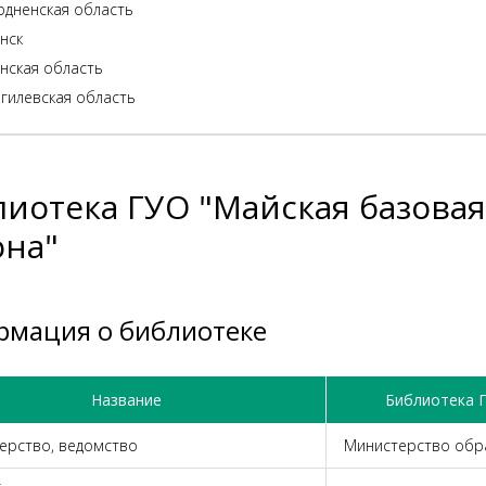
одненская область
нск
нская область
гилевская область
иотека ГУО "Майская базова
она"
рмация о библиотеке
Название
Библиотека 
ерство, ведомство
Министерство обр