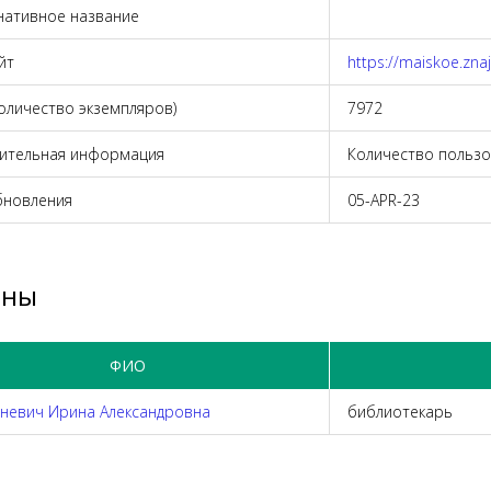
нативное название
йт
https://maiskoe.znaj
количество экземпляров)
7972
ительная информация
Количество пользо
бновления
05-APR-23
оны
ФИО
невич Ирина Александровна
библиотекарь