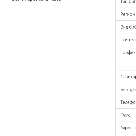
Тип би
Регион
Вид би
Почтов
График
Санита
Выходн
Телефо
Факс
Адрес 