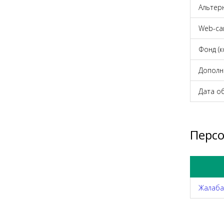
Альтер
Web-cа
Фонд (
Дополн
Дата о
Перс
Жалаба