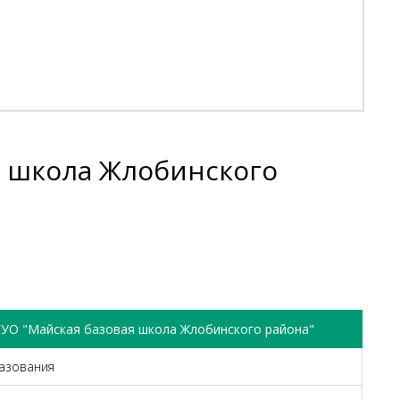
я школа Жлобинского
ГУО "Майская базовая школа Жлобинского района"
азования