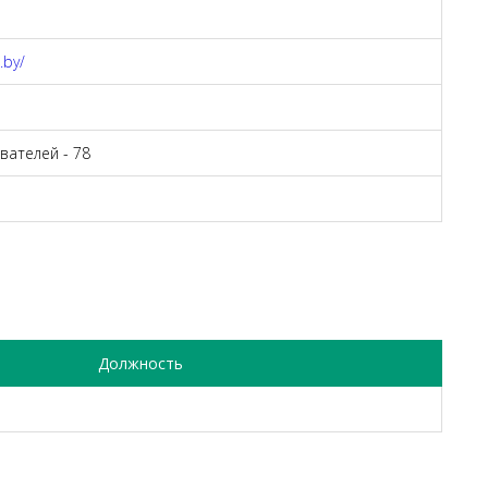
.by/
вателей - 78
Должность