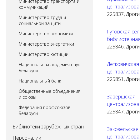
Министерство транспорта и
централизова
коммуникаций
225837, Дрогич
Министерство труда и
социальной защиты
Гутовская се
Министерство экономики
библиотечная
Министерство энергетики
225846, Дрогич
Министерство юстиции
Детковичск
Национальная академия наук
Беларуси
централизова
225851, Дрогич
Национальный банк
Общественные объединения
Завершска
и союзы
централизова
Федерация профсоюзов
225847, Дрогич
Беларуси
Библиотеки зарубежных стран
Закозельск
централизова
Персоналии