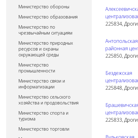
Министерство обороны
Алексеевич
централизова
Министерство образования
225834, Дрогич
Министерство по
чрезвычайным ситуациям
Антопольска
Министерство природных
районная цен
ресурсов и охраны
окружающей среды
225850, Дрогич
Министерство
промышленности
Бездежска
централизова
Министерство связи и
информатизации
225848, Дрогич
Министерство сельского
хозяйства и продовольствия
Брашевичск
централизова
Министерство спорта и
туризма
225833, Дрогич
Министерство торговли
Вульковска