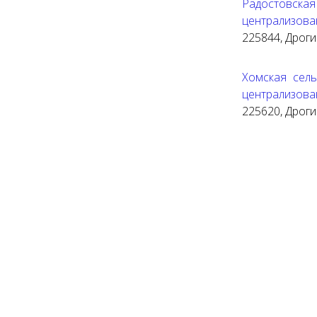
Радостовск
централизова
225844, Дрогич
Хомская сель
централизова
225620, Дрогич