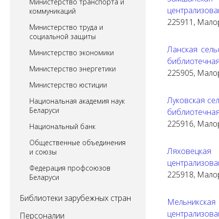
Министерство транспорта и
централизова
коммуникаций
225911, Малори
Министерство труда и
социальной защиты
Ланская сель
Министерство экономики
библиотечная
Министерство энергетики
225905, Малори
Министерство юстиции
Луковская се
Национальная академия наук
Беларуси
библиотечная
225916, Малори
Национальный банк
Общественные объединения
Ляховецка
и союзы
централизова
Федерация профсоюзов
225918, Малори
Беларуси
Библиотеки зарубежных стран
Мельникск
централизова
Персоналии