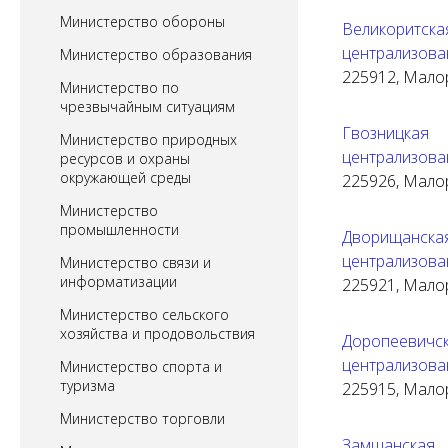
Министерство обороны
Великоритс
централизова
Министерство образования
225912, Малори
Министерство по
чрезвычайным ситуациям
Гвозницка
Министерство природных
централизова
ресурсов и охраны
окружающей среды
225926, Малори
Министерство
промышленности
Дворищанск
централизова
Министерство связи и
информатизации
225921, Малори
Министерство сельского
хозяйства и продовольствия
Доропеевич
централизова
Министерство спорта и
туризма
225915, Малор
Министерство торговли
Замшанска