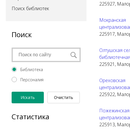
225927, Малори
Поиск библиотек
Мокранска
централизова
Поиск
225917, Малори
Олтушская се
библиотечная
225921, Малори
Библиотека
Персоналия
Ореховска
централизова
225922, Малори
Искать
Очистить
форму
Пожежинск
Статистика
централизова
225913, Малори