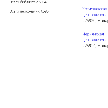
Всего библиотек: 6364
Хотиславск
Всего персоналий: 6595
централизова
225920, Малори
Чернянска
централизова
225914, Малори