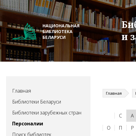
Би
НАЦИОНАЛЬНАЯ
БИБЛИОТЕКА
и 
БЕЛАРУСИ
Главная
Главная
Библиотеки Беларуси
Библиотеки зарубежных стран
C
А
Персоналии
О
П
Р
Поиск библиотек