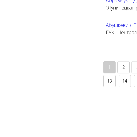
Абрамчук Д
"Лунинецкая 
Абушкевич Т
ГУК "Централ
1
2
13
14