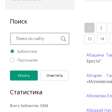
Поиск
1
2
13
14
Библиотека
Абашина Там
Персоналия
Бреста"
Абгарян Г
Искать
Очистить
«Могилевский
форму
Статистика
Абоимова Ел
Всего библиотек: 6364
Абражей Нат