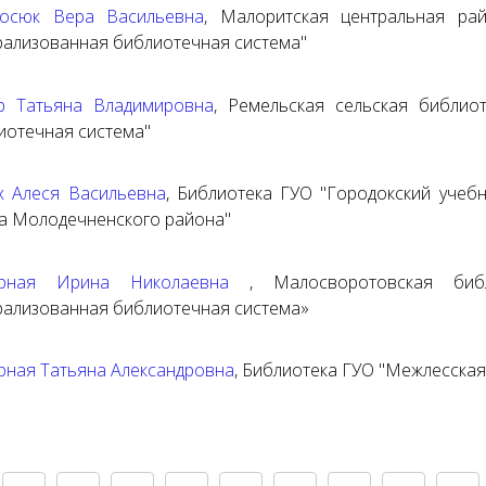
осюк Вера Васильевна
,
Малоритская центральная ра
рализованная библиотечная система"
р Татьяна Владимировна
,
Ремельская сельская библио
иотечная система"
х Алеся Васильевна
,
Библиотека ГУО "Городокский учебн
а Молодечненского района"
орная Ирина Николаевна
,
Малосворотовская биб
рализованная библиотечная система»
рная Татьяна Александровна
,
Библиотека ГУО "Межлесская