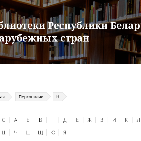
блиотеки Республики Белар
зарубежных стран
ная
Персоналии
Н
C
А
Б
В
Г
Д
Е
Ж
З
И
К
Л
Ц
Ч
Ш
Щ
Ю
Я