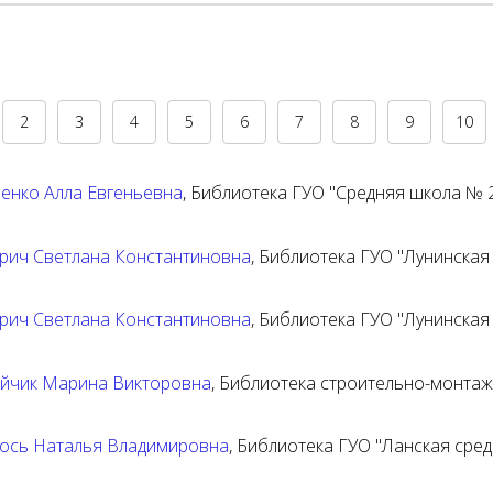
2
3
4
5
6
7
8
9
10
енко Алла Евгеньевна
,
Библиотека ГУО "Средняя школа № 2
рич Светлана Константиновна
,
Библиотека ГУО "Лунинская
рич Светлана Константиновна
,
Библиотека ГУО "Лунинская
йчик Марина Викторовна
,
Библиотека строительно-монтаж
ось Наталья Владимировна
,
Библиотека ГУО "Ланская сред