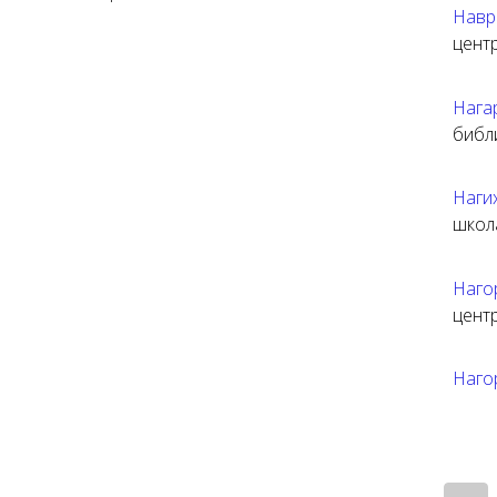
Навр
цент
Нага
библ
Наги
школ
Наг
цент
Наго