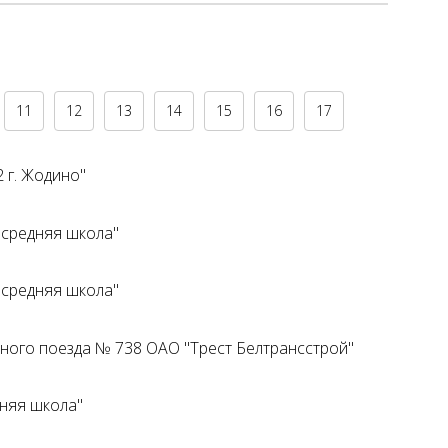
11
12
13
14
15
16
17
 г. Жодино"
 средняя школа"
 средняя школа"
ного поезда № 738 ОАО "Трест Белтрансстрой"
няя школа"