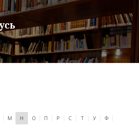
усь
М
Н
О
П
Р
С
Т
У
Ф