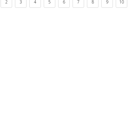
2
3
4
5
6
7
8
9
10
езависимости, 116, Минск, Беларусь
он:
+375 (17) 266-37-37
,
webmaster@nlb.by