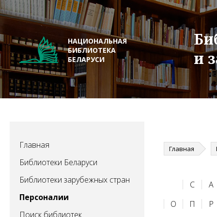
Би
НАЦИОНАЛЬНАЯ
БИБЛИОТЕКА
и 
БЕЛАРУСИ
Главная
Главная
Библиотеки Беларуси
Библиотеки зарубежных стран
C
А
Персоналии
О
П
Р
Поиск библиотек