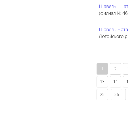
Шавель Нат
(филиал № 46
Шавель Ната
Логойского р
1
2
13
14
25
26