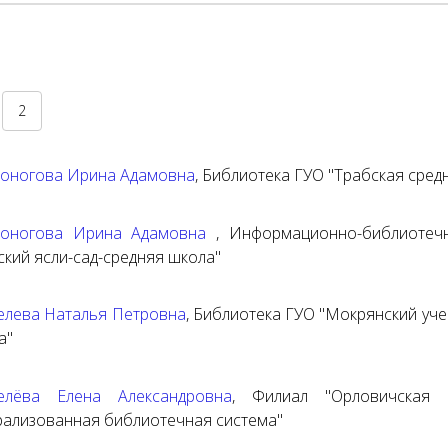
2
оногова Ирина Адамовна
,
Библиотека ГУО "Трабская сред
оногова Ирина Адамовна
,
Информационно-библиотечн
ский ясли-сад-средняя школа"
лева Наталья Петровна
,
Библиотека ГУО "Мокрянский учеб
а"
лёва Елена Александровна
,
Филиал "Орловичская с
рализованная библиотечная система"