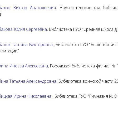
аков Виктор Анатольевич
,
Научно-техническая библи
д"
акова Юлия Сергеевна
,
Библиотека ГУО "Средняя школа д.
атюк Татьяна Викторовна
,
Библиотека ГУО "Бешенковичс
илитации"
ина Инесса Алексеевна
,
Городская библиотека-филиал № 1
ина Татьяна Александровна
,
Библиотека воинской части 2
ицкая Ирина Николаевна
,
Библиотека ГУО "Гимназия № 8 г