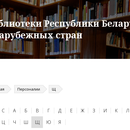
блиотеки Республики Белар
зарубежных стран
ная
Персоналии
Щ
C
А
Б
В
Г
Д
Е
Ж
З
И
К
Л
Ц
Ч
Ш
Щ
Ю
Я