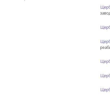
Щерб
заво
Щерб
Щерб
реаб
Щерб
Щерб
Щерб