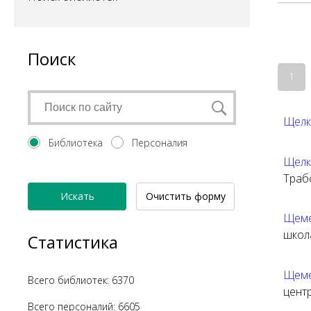
Поиск
1
Щелк
Библиотека
Персоналия
Щелк
Траб
Искать
Очистить форму
Щеме
школ
Статистика
Щеме
Всего библиотек: 6370
цент
Всего персоналий: 6605