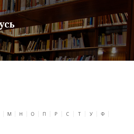
усь
М
Н
О
П
Р
С
Т
У
Ф