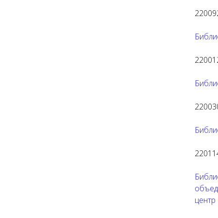
220092
Библи
220012
Библи
220030
Библи
220114
Библи
объед
центр