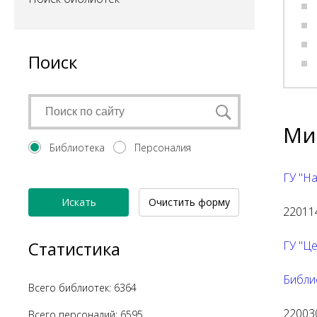
Поиск
Ми
Библиотека
Персоналия
ГУ "Н
Искать
Очистить форму
220114
Статистика
ГУ "Ц
Библи
Всего библиотек: 6364
220030
Всего персоналий: 6595