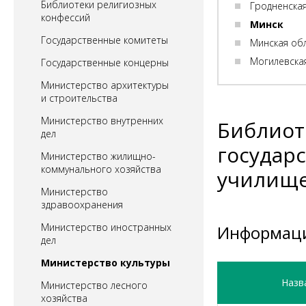
Библиотеки религиозных
Гродненска
конфессий
Минск
Государственные комитеты
Минская об
Могилевска
Государственные концерны
Министерство архитектуры
и строительства
Министерство внутренних
Библиот
дел
государ
Министерство жилищно-
коммунального хозяйства
училище 
Министерство
здравоохранения
Министерство иностранных
Информаци
дел
Министерство культуры
Назв
Министерство лесного
хозяйства